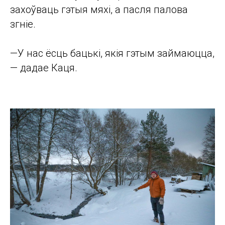
захоўваць гэтыя мяхі, а пасля палова
згніе.
—У нас ёсць бацькі, якія гэтым займаюцца,
— дадае Каця.