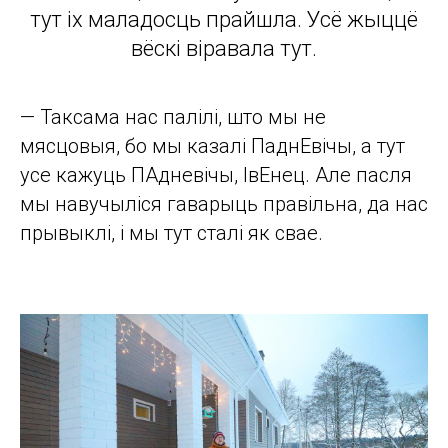
тут іх маладосць прайшла. Усё жыццё
вёскі віравала тут.
— Таксама нас палілі, што мы не
мясцовыя, бо мы казалі ПаднЕвічы, а тут
усе кажуць ПАдневічы, ІвЕнец. Але пасля
мы навучыліся гаварыць правільна, да нас
прывыклі, і мы тут сталі як свае.