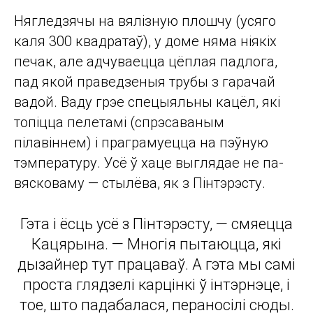
Нягледзячы на вялізную плошчу (усяго
каля 300 квадратаў), у доме няма ніякіх
печак, але адчуваецца цёплая падлога,
пад якой праведзеныя трубы з гарачай
вадой. Ваду грэе спецыяльны кацёл, які
топіцца пелетамі (спрэсаваным
пілавіннем) і праграмуецца на пэўную
тэмпературу. Усё ў хаце выглядае не па-
вясковаму — стылёва, як з Пінтэрэсту.
Гэта і ёсць усё з Пінтэрэсту, — смяецца
Кацярына. — Многія пытаюцца, які
дызайнер тут працаваў. А гэта мы самі
проста глядзелі карцінкі ў інтэрнэце, і
тое, што падабалася, пераносілі сюды.