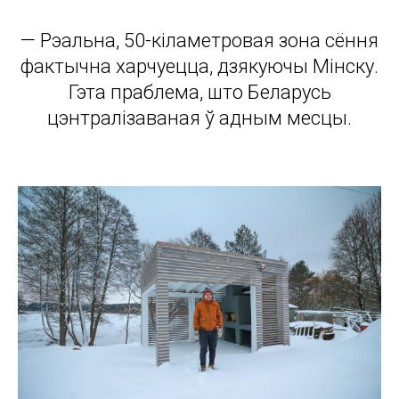
— Рэальна, 50-кіламетровая зона сёння
фактычна харчуецца, дзякуючы Мінску.
Гэта праблема, што Беларусь
цэнтралізаваная ў адным месцы.