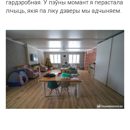
гардэробная. У пэўны момант я перастала
лічыць, якія па ліку дзверы мы адчыняем.