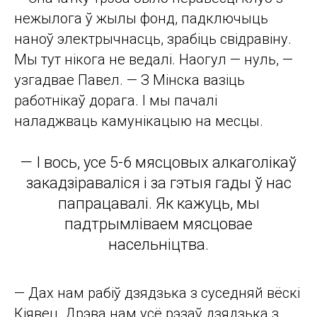
нежылога ў жылы фонд, падключыць
наноў электрычнасць, зрабіць свідравіну.
Мы тут нікога не ведалі. Наогул — нуль, —
узгадвае Павел. — З Мінска вазіць
работнікаў дорага. І мы пачалі
наладжваць камунікацыю на месцы.
— І вось, усе 5-6 мясцовых алкаголікаў
закадзіраваліся і за гэтыя гады ў нас
папрацавалі. Як кажуць, мы
падтрымліваем мясцовае
насельніцтва.
— Дах нам рабіў дзядзька з суседняй вёскі
Кіявец. Дрэва нам усё рэзаў дзядзька з