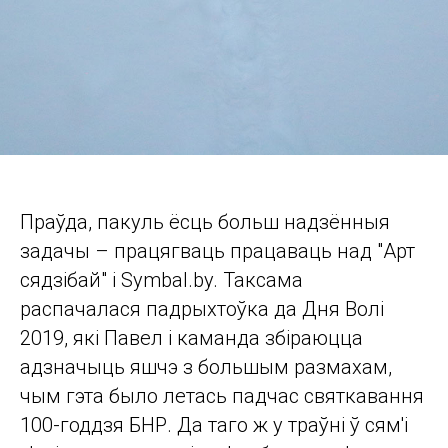
Праўда, пакуль ёсць больш надзённыя
задачы – працягваць працаваць над "Арт
сядзібай" і Symbal.by. Таксама
распачалася падрыхтоўка да Дня Волі
2019, які Павел і каманда збіраюцца
адзначыць яшчэ з большым размахам,
чым гэта было летась падчас святкавання
100-годдзя БНР. Да таго ж у траўні ў сям'і