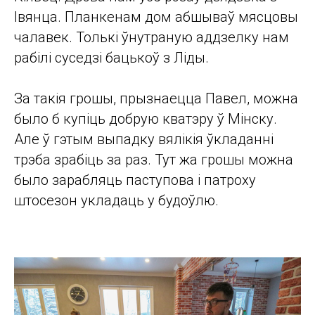
Івянца. Планкенам дом абшываў мясцовы
чалавек. Толькі ўнутраную аддзелку нам
рабілі суседзі бацькоў з Ліды.
За такія грошы, прызнаецца Павел, можна
было б купіць добрую кватэру ў Мінску.
Але ў гэтым выпадку вялікія ўкладанні
трэба зрабіць за раз. Тут жа грошы можна
было зарабляць паступова і патроху
штосезон укладаць у будоўлю.