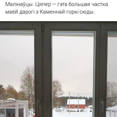
Малінаўцы. Цяпер — гэта большая частка
маёй дарогі з Каменнай горкі сюды.