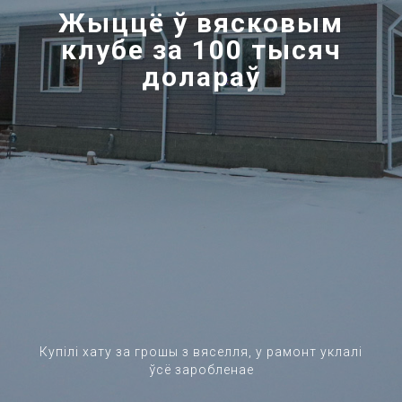
Жыццё ў вясковым
клубе за 100 тысяч
долараў
Купілі хату за грошы з вяселля, у рамонт уклалі
ўсё заробленае