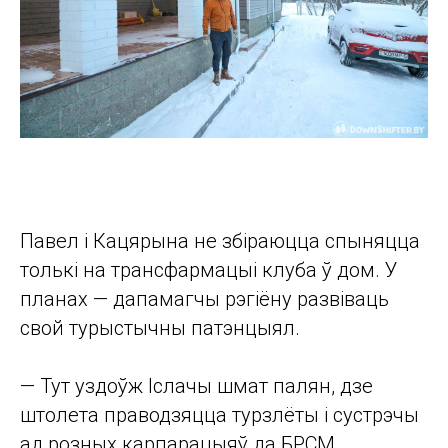
Павел і Кацярына не збіраюцца спыняцца
толькі на трансфармацыі клуба ў дом. У
планах — дапамагчы рэгіёну развіваць
свой турыстычны патэнцыял.
— Тут уздоўж Іслачы шмат палян, дзе
штолета праводзяцца турзлёты і сустрэчы
ад розных карпарацыяў да БРСМ,