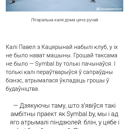
Літаральна каля дома цячэ ручай
Калі Павел з Кацярынай набылі клуб, у іх
не было нават машыны. Грошай таксама
не было — Symbal.by толькі пачынаўся. І
толькі калі пераўтварыўся ў сапраўдны
бізнэс, атрымалася ўкладаць грошы ў
будаўніцтва.
— Дзякуючы таму, што з'явіўся такі
амбітны праект як Symbal.by, мы і ад
яго атрымалі піндзюлей: блін, у цябе і