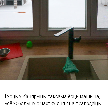
І хоць у Кацярыны таксама ёсць машына,
усё ж большую частку дня яна праводзіць