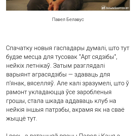
Павел Белавус
Спачатку новыя гаспадары думалі, што тут
будзе месца для тусовак "Арт сядзібы",
нейкіх летнікаў. Затым разглядалі
варыянт аграсядзібы — здаваць для
п'янак, вяселляў. Але калі зразумелі, што ў
рамонт укладаюцца ўсе заробленыя
грошы, стала шкада аддаваць клуб на
нейкія іншыя патрэбы, акрамя як на сваё
жыццё тут.
І вось, з леташняй вясны Павел і Каця з