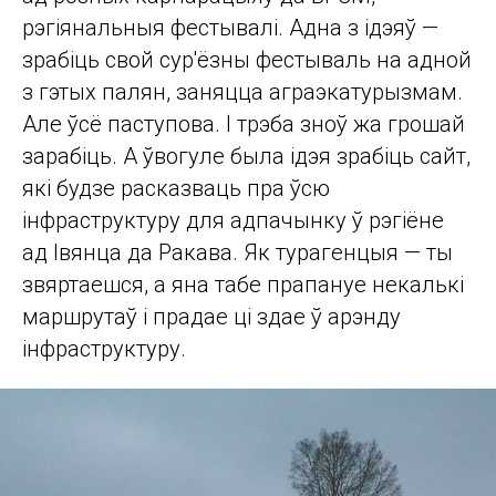
рэгіянальныя фестывалі. Адна з ідэяў —
зрабіць свой сур'ёзны фестываль на адной
з гэтых палян, заняцца аграэкатурызмам.
Але ўсё паступова. І трэба зноў жа грошай
зарабіць. А ўвогуле была ідэя зрабіць сайт,
які будзе расказваць пра ўсю
інфраструктуру для адпачынку ў рэгіёне
ад Івянца да Ракава. Як турагенцыя — ты
звяртаешся, а яна табе прапануе некалькі
маршрутаў і прадае ці здае ў арэнду
інфраструктуру.