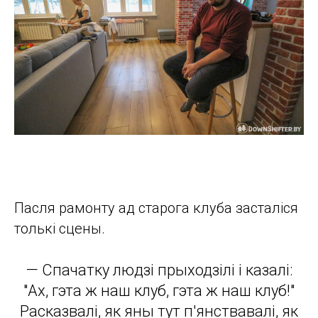
Пасля рамонту ад старога клуба засталіся
толькі сцены.
— Спачатку людзі прыходзілі і казалі:
"Ах, гэта ж наш клуб, гэта ж наш клуб!"
Расказвалі, як яны тут п'янствавалі, як