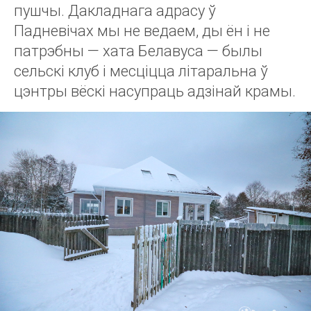
пушчы. Дакладнага адрасу ў
Падневічах мы не ведаем, ды ён і не
патрэбны — хата Белавуса — былы
сельскі клуб і месціцца літаральна ў
цэнтры вёскі насупраць адзінай крамы.