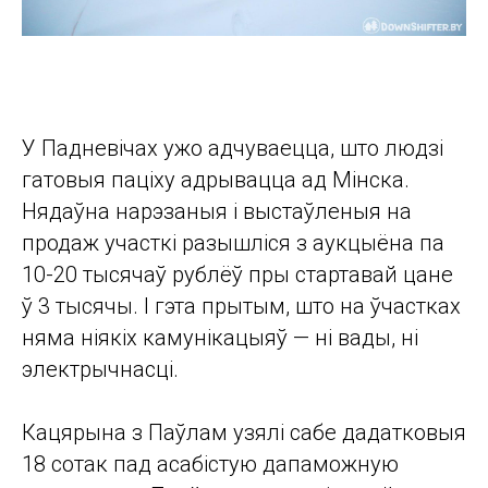
У Падневічах ужо адчуваецца, што людзі
гатовыя паціху адрывацца ад Мінска.
Нядаўна нарэзаныя і выстаўленыя на
продаж участкі разышліся з аукцыёна па
10-20 тысячаў рублёў пры стартавай цане
ў 3 тысячы. І гэта прытым, што на ўчастках
няма ніякіх камунікацыяў — ні вады, ні
электрычнасці.
Кацярына з Паўлам узялі сабе дадатковыя
18 сотак пад асабістую дапаможную