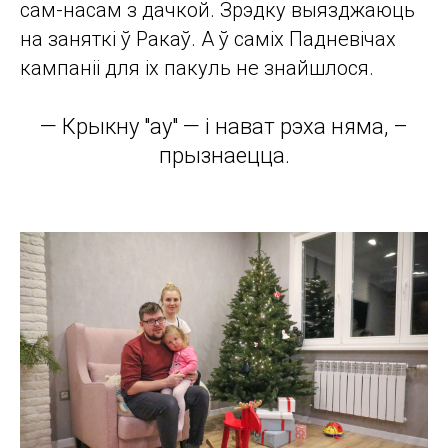
сам-насам з дачкой. Зрэдку выязджаюць
на заняткі ў Ракаў. А ў саміх Падневічах
кампаніі для іх пакуль не знайшлося.
— Крыкну "ау" — і нават рэха няма, –
прызнаецца.