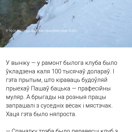
У трох хвілінах ад дома працякае рака Іслач
У выніку — у рамонт былога клуба было
ўкладзена каля 100 тысячаў долараў. І
гэта прытым, што кіраваць будоўляй
прыехаў Пашаў бацька — прафесійны
муляр. А брыгады на розныя працы
запрашалі з суседніх вёсак і мястэчак.
Хаця гэта было няпроста.
— Спачатку трэба было перавесці клуб з