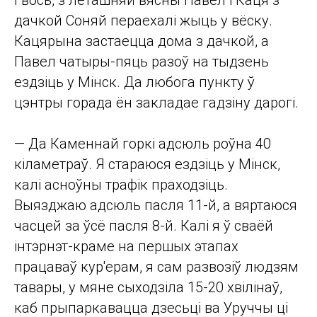
дачкой Соняй пераехалі жыць у вёску.
Кацярына застаецца дома з дачкой, а
Павел чатыры-пяць разоў на тыдзень
ездзіць у Мінск. Да любога пункту ў
цэнтры горада ён закладае гадзіну дарогі.
— Да Каменнай горкі адсюль роўна 40
кіламетраў. Я стараюся ездзіць у Мінск,
калі асноўны трафік праходзіць.
Выязджаю адсюль пасля 11-й, а вяртаюся
часцей за ўсё пасля 8-й. Калі я ў сваёй
інтэрнэт-краме на першых этапах
працаваў кур'ерам, я сам развозіў людзям
тавары, у мяне сыходзіла 15-20 хвілінаў,
каб прыпаркавацца дзесьці ва Уруччы ці