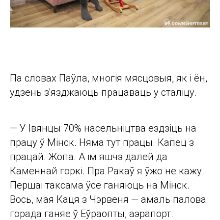
Па словах Паўла, многія мясцовыя, як і ён,
удзень з'язджаюць працаваць у сталіцу.
— У Івянцы 70% насельніцтва ездзіць на
працу ў Мінск. Няма тут працы. Капец з
працай. Жопа. А ім яшчэ далей да
Каменнай горкі. Пра Ракаў я ўжо не кажу.
Першаі таксама ўсе ганяюць на Мінск.
Вось, мая Каця з Чэрвеня — амаль палова
горада ганяе ў Еўраопты, аэрапорт.