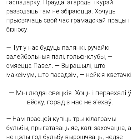
гаспадарку. Праўда, агароды і курэй
разводзіць там не збіраюцца. Хочуць
прысвячаць свой час грамадскай працы і
бізнэсу.
— Тут у нас будуць палянкі, ручайкі,
валейбольныя палі, гольф-клубы, —
смяецца Павел. — Вырашылі, што
максімум, што пасадзім, — нейкія кветачкі.
— Мы людзі свецкія. Хоць і пераехалі ў
вёску, горад з нас не з'ехаў.
— Нам прасцей купіць тры кілаграмы
бульбы, прыгатаваць яе, калі захочацца, а
не цэлы год бульбу вырошчваць, недзе