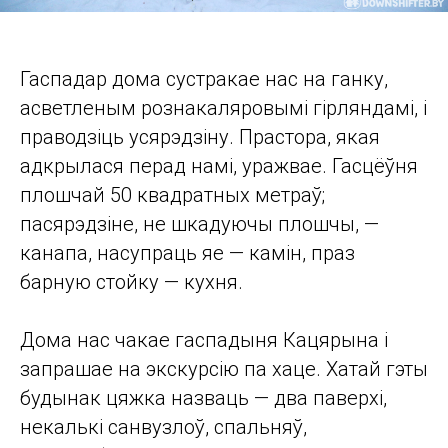
Гаспадар дома сустракае нас на ганку,
асветленым рознакаляровымі гірляндамі, і
праводзіць усярэдзіну. Прастора, якая
адкрылася перад намі, уражвае. Гасцёўня
плошчай 50 квадратных метраў;
пасярэдзіне, не шкадуючы плошчы, —
канапа, насупраць яе — камін, праз
барную стойку — кухня.
Дома нас чакае гаспадыня Кацярына і
запрашае на экскурсію па хаце. Хатай гэты
будынак цяжка назваць — два паверхі,
некалькі санвузлоў, спальняў,