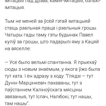
імітацыя пад дрэва, камін-імітацыя, бэлькі-
імітацыя.
Тым не меней за ўсёй гэтай імітацыяй
стаіць рэальная праца і рэальныя грошы.
Чатыры гады таму гэты будынак Павел
купіў за грошы, што падарылі яму з Кацяй
на вяселле:
— Усё было вельмі спантанна. Я прыехаў
сюды з новым знаёмым, у якога ўжо была
тут хата. І ён адразу з ходу: "Глядзі — тут
Дунін-Марцінкевіч пахаваны, тут з
паўстаннем Каліноўскага мясціны
звязаныя, тут Іслач, Налібокі, тут нашы,
там нашы".