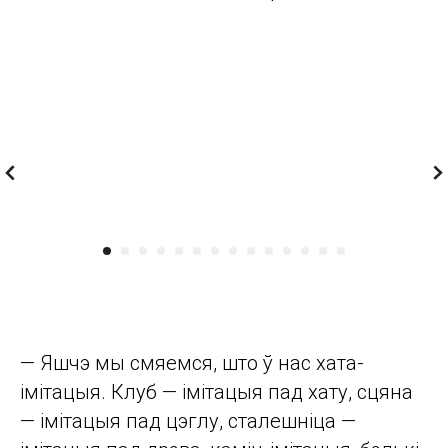
— Яшчэ мы смяемся, што ў нас хата-
імітацыя. Клуб — імітацыя пад хату, сцяна
— імітацыя пад цэглу, сталешніца —