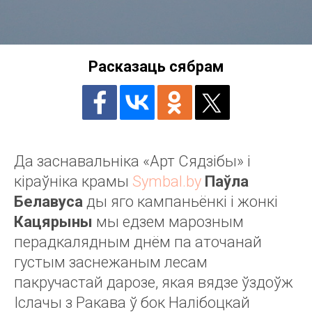
Расказаць сябрам
Да заснавальніка «Арт Сядзібы» і
кіраўніка крамы
Symbal.by
Паўла
Белавуса
ды яго кампаньёнкі і жонкі
Кацярыны
мы едзем марозным
перадкалядным днём па аточанай
густым заснежаным лесам
пакручастай дарозе, якая вядзе ўздоўж
Іслачы з Ракава ў бок Налібоцкай