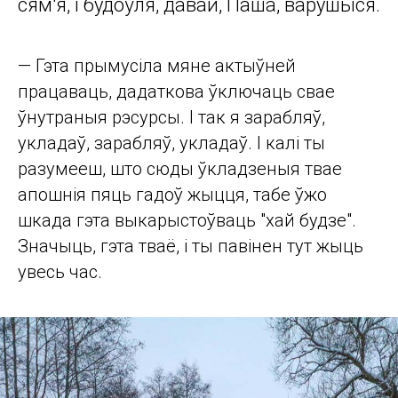
сям'я, і будоўля, давай, Паша, варушыся.
— Гэта прымусіла мяне актыўней
працаваць, дадаткова ўключаць свае
ўнутраныя рэсурсы. І так я зарабляў,
укладаў, зарабляў, укладаў. І калі ты
разумееш, што сюды ўкладзеныя твае
апошнія пяць гадоў жыцця, табе ўжо
шкада гэта выкарыстоўваць "хай будзе".
Значыць, гэта тваё, і ты павінен тут жыць
увесь час.