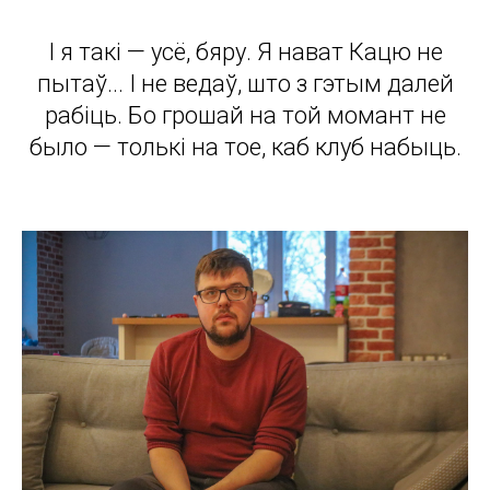
І я такі — усё, бяру. Я нават Кацю не
пытаў... І не ведаў, што з гэтым далей
рабіць. Бо грошай на той момант не
было — толькі на тое, каб клуб набыць.