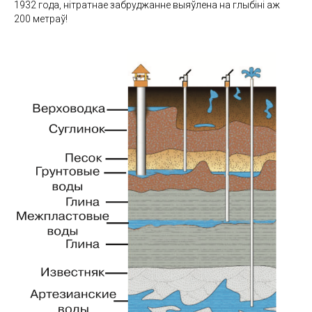
1932 года, нітратнае забруджанне выяўлена на глыбіні аж
200 метраў!