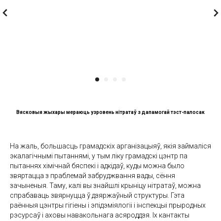
Вясковыя жыхары мераюць узровень нітратаў з дапамогай тэст-палосак
На жаль, большасць грамадскіх арганізацыяў, якія займаліся
экалагічнымі пытаннямі, у тым ліку грамадскі цэнтр па
пытаннях хімічнай бяспекі і адкідаў, куды можна было
звяртацца з праблемай забруджвання вады, сёння
зачыненыя. Таму, калі вы знайшлі крыніцу нітратаў, можна
спрабаваць звярнуцца ў дзяржаўный структуры. Гэта
раённыя цэнтры гігіены і эпідэміялогіі і інспекцыі прыродных
рэсурсаў і аховы навакольнага асяроддзя. Іх кантакты