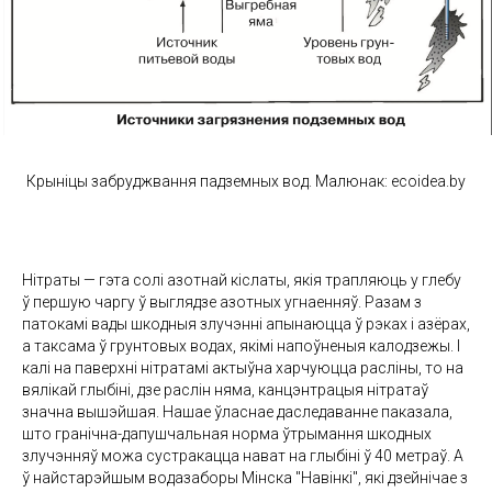
Крыніцы забруджвання падземных вод. Малюнак: ecoidea.by
Нітраты — гэта солі азотнай кіслаты, якія трапляюць у глебу
ў першую чаргу ў выглядзе азотных угнаенняў. Разам з
патокамі вады шкодныя злучэнні апынаюцца ў рэках і азёрах,
а таксама ў грунтовых водах, якімі напоўненыя калодзежы. І
калі на паверхні нітратамі актыўна харчуюцца расліны, то на
вялікай глыбіні, дзе раслін няма, канцэнтрацыя нітратаў
значна вышэйшая. Нашае ўласнае даследаванне паказала,
што гранічна-дапушчальная норма ўтрымання шкодных
злучэнняў можа сустракацца нават на глыбіні ў 40 метраў. А
ў найстарэйшым водазаборы Мінска "Навінкі", які дзейнічае з