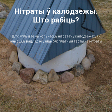
Нітраты ў калодзежы.
Што рабіць?
Што ўплывае на колькасць нітратаў у калодзежах, як
ачысціць ваду, і дзе ўзяць бясплатныя тэсты на нітраты