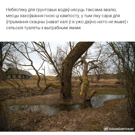
Небяспеку для грунтовых водаў нясуць таксама звалкі,
месцы захоўвання гною ці кампосту, у тым ліку сараі для
ўтрымання скаціны (нават калі ў іх ужо даўно ніхто не жыве) і
сельскія туалеты з выграбнымі ямамі.