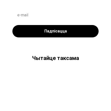
Падпісацца
Чытайце таксама