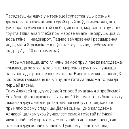
Пасядзеўшчы яшчэ ў інтэрнэце і супаставіўшы розныя
дадзеныя і назіранні, наш герой прыйшоў да высновы, што
ўся справа ў сугліністай глебе і, як вынік, марознага пучэння
грунта. Пяшчаная глеба пры марозе амаль не варушыцца. А
вось гліна — наадварот. Падчас замярзання і расшырэння
вады, якая ўтрымліваецца ў гліне і суглінках, глеба можа
"хадзіць" да 10 сантыметраў.
— Атрымліваецца, што гліняны замок прыліпае да калодзежа,
трымаецца за яго, і вось гэты марозны грунт, які пучыцца,
пачынае аддзіраць верхняе кольца. Вядома, можна залезці ў
калодзеж і замазаць шчыліну, але гэта дапаможа толькі да
першай вясны.
Таму Аляксей прыдумаў свой спосаб змагання з праблемай.
Ён абкапаў калодзеж на шырыню 40-50 см і на глыбіню крыху
ніжэй за другое кольца. І затым паглыбіў дно так, каб яно
прыняло форму спадніцы. Далей сцены і дно калодзежа
Аляксей цалкам укрыў унахлёст самай тоўстай плёнкай,
якую знайшоў у продажы, — звычайна яна памячаецца як
плёнка з другаснай сыравіны. І ўсю яму, якая выйшла,