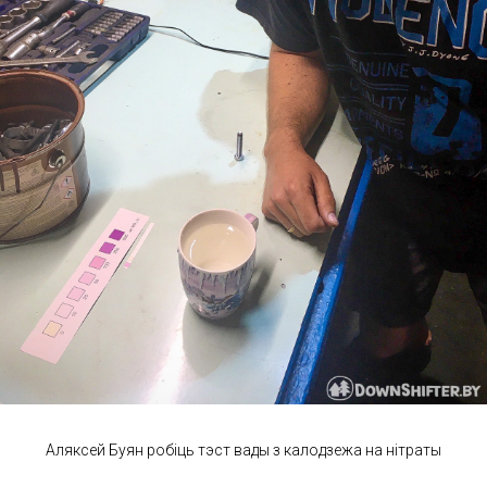
Аляксей Буян робіць тэст вады з калодзежа на нітраты