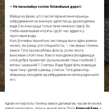
— Не пасыпайце соллю бліжэйшыя дарогі.
Майце на ўвазе, што пасля перанясення крыніцы
забруджвання на значную адлегласць ад калодзежа,
вада ў ім ачысціцца толькі праз некалькі гадоў, бо
глеба назапашвае нітраты і доўгі час аддае іх у
грунтовыя воды.
Калі ўсе меры прынятыя, застаецца яшчэ адзін важны
нюанс, які раяць усе спецыялісты, — так званы гліняны
замок. Гэта своеасаблівы фільтр, ролю якога
выконвае слой гліны. Вакол калодзежа ўкладваецца
слой добра прамятай і ўшчыльненай гліны глыбінёй 2
метры і шырынёй 1-2 метры. Вада будзе фільтравацца
праз гліну і далей сцякаць у пясок. Гэта дазволіць
абараніць калодзеж ад забруджвання непасрэдна каля
яго.
Аднак не паўсюль гліняны замок дапамагае, часам ён можа
нават нашкодзіць, лічыць жыхар вёскі Лоск
Аляксей Буян
, у