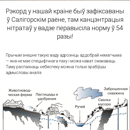
Рэкорд у нашай краіне быў зафіксаваны
ў Салігорскім раёне, там канцэнтрацыя
нітратаў у вадзе перавысіла норму ў 54
разы!
Прычым знешне такую ваду адрозніць ад добрай немагчыма
— яна не мае спецыфічнага паху і можа нават смакаваць.
Таму распазнаць небяспеку можна толькі зрабіўшы
адмысловы аналіз.