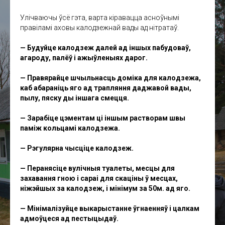
Улічваючы ўсё гэта, варта кіравацца асноўнымі
правіламі аховы калодзежнай вады ад нітратаў.
— Будуйце калодзеж далей ад іншых пабудоваў,
агароду, палёў і ажыўленыях дарог.
— Правярайце шчыльнасць доміка для калодзежа,
каб абараніць яго ад трапляння даджавой вады,
пылу, пяску ды іншага смецця.
— Зарабіце цэментам ці іншым растворам швы
паміж кольцамі калодзежа.
— Рэгулярна чысціце калодзеж.
— Перанясіце вулічныя туалеты, месцы для
захавання гною і сараі для скаціны ў месцах,
ніжэйшых за калодзеж, і мінімум за 50м. ад яго.
— Мінімалізуйце выкарыстанне ўгнаенняў і цалкам
адмоўцеся ад пестыцыдаў.