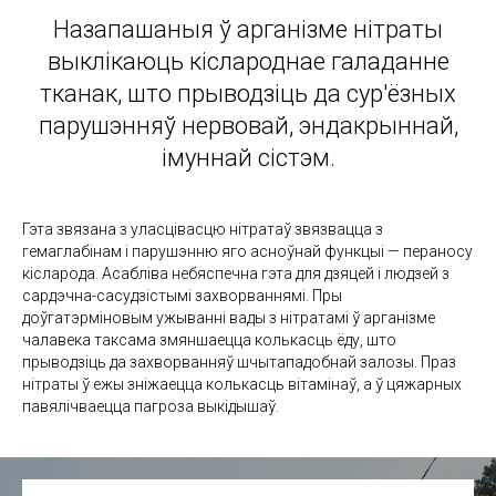
Назапашаныя ў арганізме нітраты
выклікаюць кіслароднае галаданне
тканак, што прыводзіць да сур'ёзных
парушэнняў нервовай, эндакрыннай,
імуннай сістэм.
Гэта звязана з уласцівасцю нітратаў звязвацца з
гемаглабінам і парушэнню яго асноўнай функцыі — пераносу
кісларода. Асабліва небяспечна гэта для дзяцей і людзей з
сардэчна-сасудзістымі захворваннямі. Пры
доўгатэрміновым ужыванні вады з нітратамі ў арганізме
чалавека таксама змяншаецца колькасць ёду, што
прыводзіць да захворванняў шчытападобнай залозы. Праз
нітраты ў ежы зніжаецца колькасць вітамінаў, а ў цяжарных
павялічваецца пагроза выкідышаў.