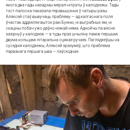
якога два гады назад мы мералі нітраты ў калодзежы. Тады
тэст-палоска паказала перавышэнне ў чатыры разы.
Аляксей стаў вывучаць праблему — ад калгаснага поля
ўчастак аддзяляе выток ракі Буянкі, ні выграбных ям, ні
скаціны побач ужо даўно ніякай няма. Аднойчы па вясне
зазірнуў у калодзеж — а туды праз шчыліну паміж першымі
двума кольцамі літаральна сцякае ручаёк. Паглядзеўшы на
суседнія калодзежы, Аляксей зразумеў, што праблема
парванага першага шва — паўсюдная.