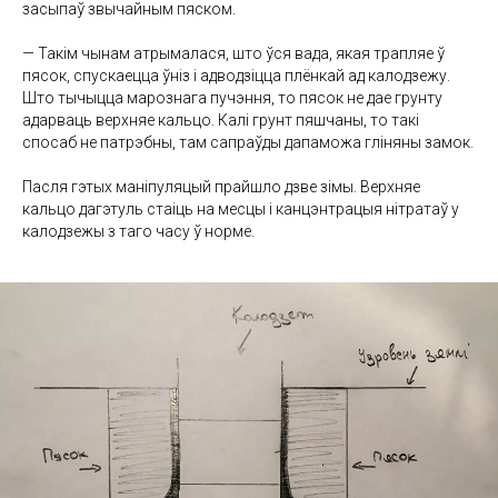
засыпаў звычайным пяском.
— Такім чынам атрымалася, што ўся вада, якая трапляе ў
пясок, спускаецца ўніз і адводзіцца плёнкай ад калодзежу.
Што тычыцца марознага пучэння, то пясок не дае грунту
адарваць верхняе кальцо. Калі грунт пяшчаны, то такі
спосаб не патрэбны, там сапраўды дапаможа гліняны замок.
Пасля гэтых маніпуляцый прайшло дзве зімы. Верхняе
кальцо дагэтуль стаіць на месцы і канцэнтрацыя нітратаў у
калодзежы з таго часу ў норме.