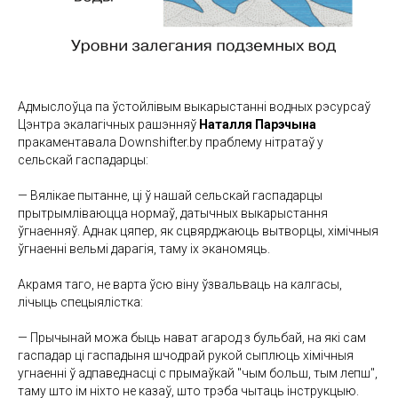
Адмыслоўца па ўстойлівым выкарыстанні водных рэсурсаў
Цэнтра экалагічных рашэнняў
Наталля Парэчына
пракаментавала Downshifter.by праблему нітратаў у
сельскай гаспадарцы:
— Вялікае пытанне, ці ў нашай сельскай гаспадарцы
прытрымліваюцца нормаў, датычных выкарыстання
ўгнаенняў. Аднак цяпер, як сцвярджаюць вытворцы, хімічныя
ўгнаенні вельмі дарагія, таму іх эканомяць.
Акрамя таго, не варта ўсю віну ўзвальваць на калгасы,
лічыць спецыялістка:
— Прычынай можа быць нават агарод з бульбай, на які сам
гаспадар ці гаспадыня шчодрай рукой сыплюць хімічныя
угнаенні ў адпаведнасці с прымаўкай "чым больш, тым лепш",
таму што ім ніхто не казаў, што трэба чытаць інструкцыю.