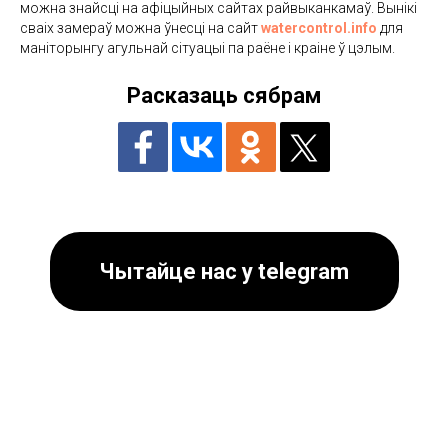
можна знайсці на афіцыйных сайтах райвыканкамаў. Вынікі
сваіх замераў можна ўнесці на сайт
watercontrol.info
для
маніторынгу агульнай сітуацыі па раёне і краіне ў цэлым.
Расказаць сябрам
Чытайце нас у telegram
Падпішыцеся
Каб нічога не прапусціць