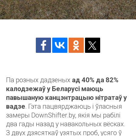
Па розных дадзеных
ад 40% да 82%
калодзежаў у Беларусі маюць
павышаную канцэнтрацыю нітратаў у
вадзе
. Гэта пацвярджаюць і ўласныя
замеры DownShifter.by, якія мы рабілі
два гады назад у навакольных вёсках.
З двух дзясяткаў узятых проб, усяго ў