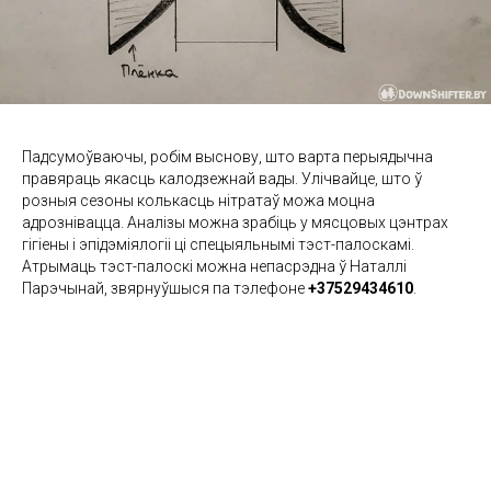
Падсумоўваючы, робім выснову, што варта перыядычна
правяраць якасць калодзежнай вады. Улічвайце, што ў
розныя сезоны колькасць нітратаў можа моцна
адрознівацца. Аналізы можна зрабіць у мясцовых цэнтрах
гігіены і эпідэміялогіі ці спецыяльнымі тэст-палоскамі.
Атрымаць тэст-палоскі можна непасрэдна ў Наталлі
Парэчынай, звярнуўшыся па тэлефоне
+37529434610
.