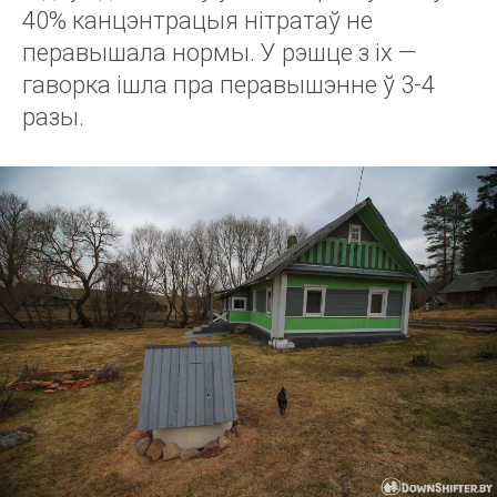
40% канцэнтрацыя нітратаў не
перавышала нормы. У рэшце з іх —
гаворка ішла пра перавышэнне ў 3-4
разы.