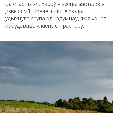
Са старых жыхароў у вёсцы засталося
дзве сям'і. Новае жыццё сюды
ўдыхнула група аднадумцаў, якія хацелі
пабудаваць уласную прастору.