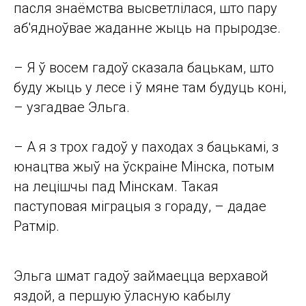
пасля знаёмства высветлілася, што пару
аб'ядноўвае жаданне жыць на прыродзе.
– Я ў восем гадоў сказала бацькам, што
буду жыць у лесе і ў мяне там будуць коні,
– узгадвае Эльга.
– А я з трох гадоў у паходах з бацькамі, з
юнацтва жыў на ўскраіне Мінска, потым
на лецішчы пад Мінскам. Такая
паступовая міграцыя з гораду, – дадае
Ратмір.
Эльга шмат гадоў займаецца верхавой
яздой, а першую ўласную кабылу