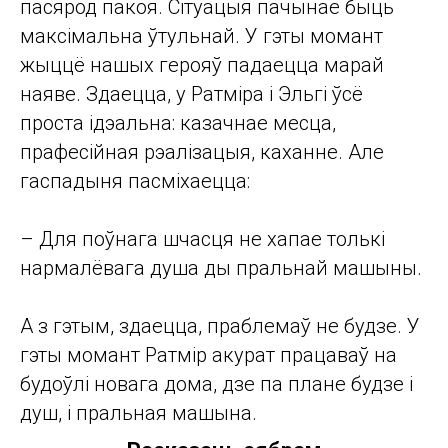
пасярод пакоя. Сітуацыя пачынае быць
максімальна ўтульнай. У гэты момант
жыццё нашых герояў падаецца марай
наяве. Здаецца, у Ратміра і Эльгі ўсё
проста ідэальна: казачнае месца,
прафесійная рэалізацыя, каханне. Але
гаспадыня пасміхаецца:
– Для поўнага шчасця не хапае толькі
нармалёвага душа ды пральнай машыны.
А з гэтым, здаецца, праблемаў не будзе. У
гэты момант Ратмір акурат працаваў на
будоўлі новага дома, дзе па плане будзе і
душ, і пральная машына.