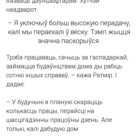
назваць даўншыфтарам. Хутчэй
наадварот.
– Я уключыў больш высокую перадачу,
калі мы пераехалі ў вёску. Тэмп жыцця
значна паскорыўся.
Трэба працаваць, сачыць за гаспадаркай,
займацца будаўніцтвам дома ды рабіць
сотню іншых справаў, – кажа Ратмір. І
дадае:
– У будучыні я планую скараціць
колькасць працы, перайсці на
шасцігадзінны працоўны дзень. Але
толькі, калі дабудую дом.