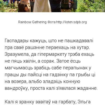
Rainbow Gathering. Фота http://listen.sdpb.org
Гаспадары кажуць, што не пашкадавалі
пра сваё рашэнне пераехаць на хутар.
Зразумела, да гіпермаркету трэба ехаць
не пяць хвілін, а сорак. Затое ёсць
магчымасць зрабіць сабе перапынак у
працы ды пайсці на гадзінку па грыбы ці
на возера, альбо зладзіць конную
вандроўку, проста калі з'явілася жаданне.
Калі я зранку завітаў на гарбату, Эльга