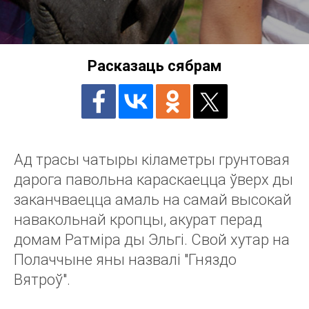
Расказаць сябрам
Ад трасы чатыры кіламетры грунтовая
дарога павольна караскаецца ўверх ды
заканчваецца амаль на самай высокай
навакольнай кропцы, акурат перад
домам Ратміра ды Эльгі. Свой хутар на
Полаччыне яны назвалі "Гняздо
Вятроў".