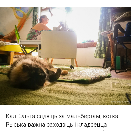
Калі Эльга сядзіць за мальбертам, котка
Рыська важна заходзіць і кладзецца