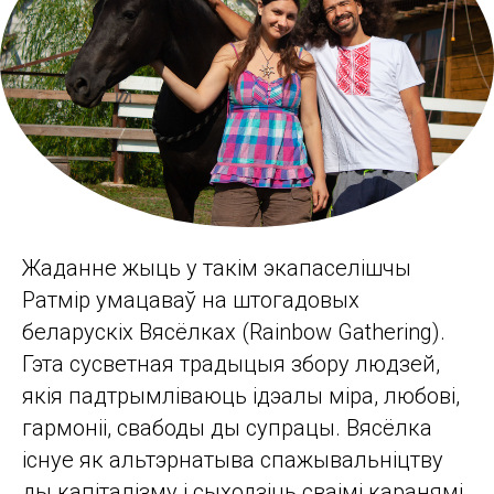
Жаданне жыць у такім экапаселішчы
Ратмір умацаваў на штогадовых
беларускіх Вясёлках (Rainbow Gathering).
Гэта сусветная традыцыя збору людзей,
якія падтрымліваюць ідэалы міра, любові,
гармоніі, свабоды ды супрацы. Вясёлка
існуе як альтэрнатыва спажывальніцтву
ды капіталізму і сыходзіць сваімі каранямі