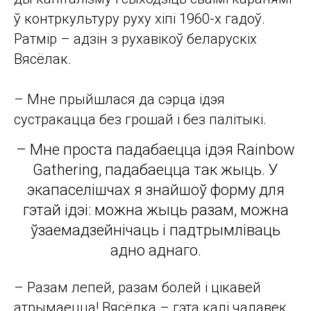
ў контркультуру руху хіпі 1960-х гадоў.
Ратмір – адзін з рухавікоў беларускіх
Вясёлак.
– Мне прыйшлася да сэрца ідэя
сустракацца без грошай і без палітыкі.
– Мне проста падабаецца ідэя Rainbow
Gathering, падабаецца так жыць. У
экапаселішчах я знайшоў форму для
гэтай ідэі: можна жыць разам, можна
ўзаемадзейнічаць і падтрымліваць
адно аднаго.
– Разам лепей, разам болей і цікавей
атрымаецца! Вясёлка – гэта калі чалавек