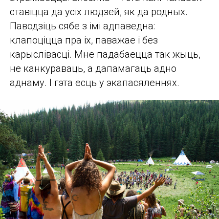
ставіцца да усіх людзей, як да родных.
Паводзіць сябе з імі адпаведна:
клапоціцца пра іх, паважае і без
карыслівасці. Мне падабаецца так жыць,
не канкураваць, а дапамагаць адно
аднаму. І гэта ёсць у экапасяленнях.