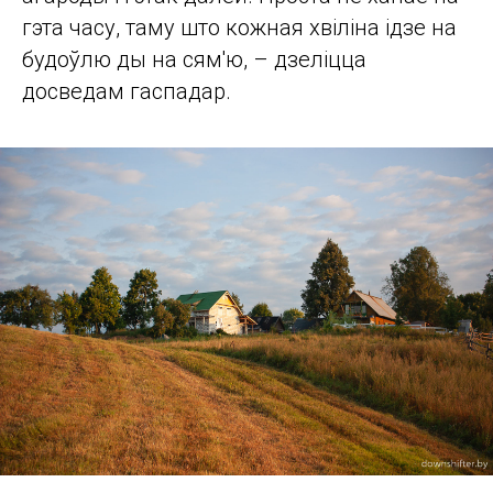
гэта часу, таму што кожная хвіліна ідзе на
будоўлю ды на сям'ю, – дзеліцца
досведам гаспадар.