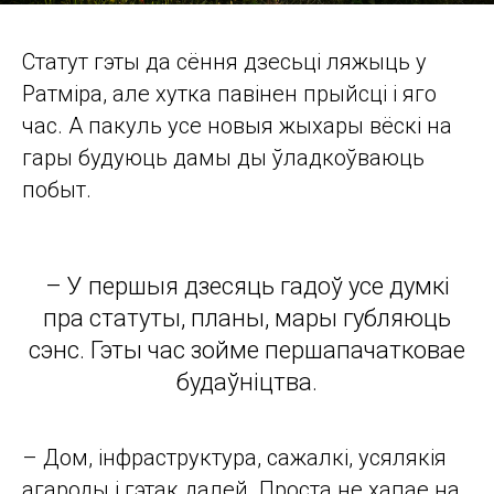
Статут гэты да сёння дзесьці ляжыць у
Ратмiра, але хутка павінен прыйсці і яго
час. А пакуль усе новыя жыхары вёскі на
гары будуюць дамы ды ўладкоўваюць
побыт.
– У першыя дзесяць гадоў усе думкі
пра статуты, планы, мары губляюць
сэнс. Гэты час зойме першапачатковае
будаўніцтва.
– Дом, інфраструктура, сажалкі, усялякія
агароды і гэтак далей. Проста не хапае на