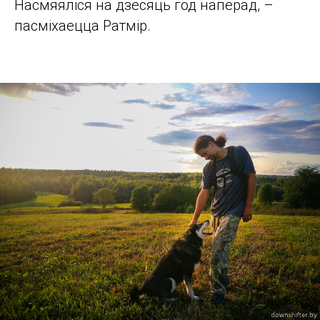
Насмяяліся на дзесяць год наперад, –
пасміхаецца Ратмір.