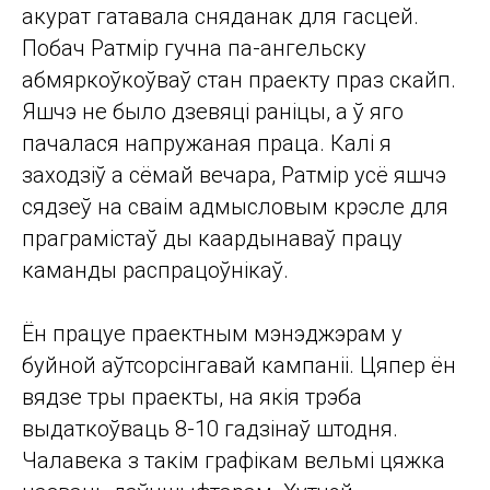
акурат гатавала сняданак для гасцей.
Побач Ратмір гучна па-ангельску
абмяркоўкоўваў стан праекту праз скайп.
Яшчэ не было дзевяці раніцы, а ў яго
пачалася напружаная праца. Калі я
заходзіў а сёмай вечара, Ратмір усё яшчэ
сядзеў на сваім адмысловым крэсле для
праграмістаў ды каардынаваў працу
каманды распрацоўнікаў.
Ён працуе праектным мэнэджэрам у
буйной аўтсорсінгавай кампаніі. Цяпер ён
вядзе тры праекты, на якія трэба
выдаткоўваць 8-10 гадзінаў штодня.
Чалавека з такім графікам вельмі цяжка