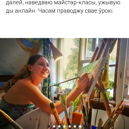
далей, наведваю майстар-класы, ужывую
ды анлайн. Часам праводжу свае ўрокі.