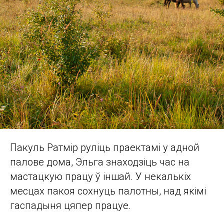
Пакуль Ратмір руліць праектамі у адной
палове дома, Эльга знаходзіць час на
мастацкую працу ў іншай. У некалькіх
месцах пакоя сохнуць палотны, над якімі
гаспадыня цяпер працуе.