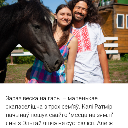
Зараз вёска на гары – маленькае
экапаселішча з трох сем'яў. Калi Ратмір
пачынаў пошук свайго "месца на зямлі",
яны з Эльгай яшчэ не сустрэліся. Але ж