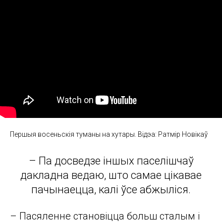
Першыя восеньскія туманы на хутары. Відэа: Ратмір Новікаў
– Па досведзе іншых паселішчаў
дакладна ведаю, што самае цікавае
пачынаецца, калі ўсе абжыліся.
– Пасяленне становіцца больш сталым і