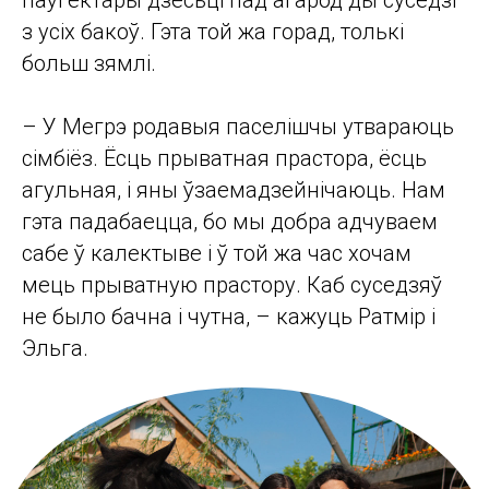
паўгектары дзесьці пад агарод ды суседзі
з усіх бакоў. Гэта той жа горад, толькі
больш зямлі.
– У Мегрэ родавыя паселішчы утвараюць
сімбіёз. Ёсць прыватная прастора, ёсць
агульная, і яны ўзаемадзейнічаюць. Нам
гэта падабаецца, бо мы добра адчуваем
сабе ў калектыве і ў той жа час хочам
мець прыватную прастору. Каб суседзяў
не было бачна і чутна, – кажуць Ратмір і
Эльга.