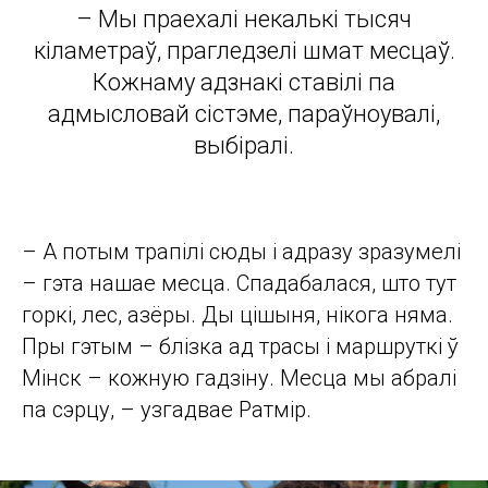
– Мы праехалі некалькі тысяч
кіламетраў, прагледзелі шмат месцаў.
Кожнаму адзнакі ставілі па
адмысловай сістэме, параўноувалі,
выбіралі.
– А потым трапілі сюды і адразу зразумелі
– гэта нашае месца. Спадабалася, што тут
горкі, лес, азёры. Ды цішыня, нікога няма.
Пры гэтым – блізка ад трасы і маршруткі ў
Мінск – кожную гадзіну. Месца мы абралі
па сэрцу, – узгадвае Ратмір.