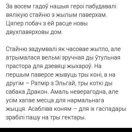
За восем гадоў нашыя героі пабудавалі
вялікую стайню з жылым паверхам.
Цяпер побач з ёй расце новы
двухпавярховы дом.
Стайню задумвалі як часовае жытло, але
атрымалася вельмі зручная ды ўтульная
прастора для дзевяці жыхароў. На
першым паверсе жывуць тры коні, а на
другім – Ратмір з Эльгай, тры коткі ды
сабака Дракон. Амаль неверагодна, але
усім хапае месца для нармальнага
жыцця. Асабліва коням – для іх гаспадары
зрабілі пашу на тры гектары.