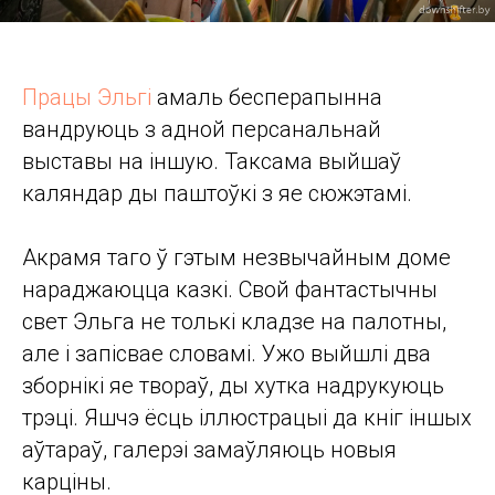
Працы Эльгі
амаль бесперапынна
вандруюць з адной персанальнай
выставы на іншую. Таксама выйшаў
каляндар ды паштоўкі з яе сюжэтамі.
Акрамя таго ў гэтым незвычайным доме
нараджаюцца казкі. Свой фантастычны
свет Эльга не толькі кладзе на палотны,
але і запісвае словамі. Ужо выйшлі два
зборнікі яе твораў, ды хутка надрукуюць
трэці. Яшчэ ёсць іллюстрацыі да кніг іншых
аўтараў, галерэі замаўляюць новыя
карціны.