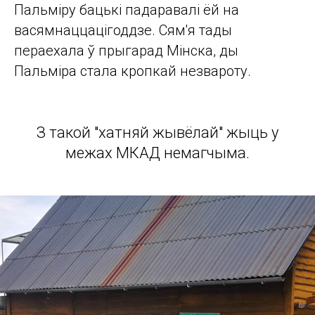
Пальміру бацькi падаравалі ёй на
васямнаццацігоддзе. Сям'я тады
пераехала ў прыгарад Мінска, ды
Пальміра стала кропкай незвароту.
З такой "хатняй жывёлай" жыць у
межах МКАД немагчыма.