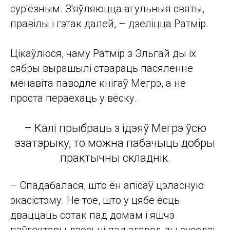
сур'ёзным. З'яўляюцца агульныя святы,
правілы і гэтак далей, – дзеліцца Ратмір.
Цікаўлюся, чаму Ратмір з Эльгай ды іх
сябры вырашылі ствараць пасяленне
менавіта паводле кнігаў Мегрэ, а не
проста пераехаць у вёску.
– Калі прыбраць з ідэяў Мегрэ ўсю
эзатэрыку, то можна пабачыць добры
практычны складнік.
– Спадабалася, што ён апісаў цэласную
экасістэму. Не тое, што у цябе ёсць
дваццаць сотак пад домам і яшчэ