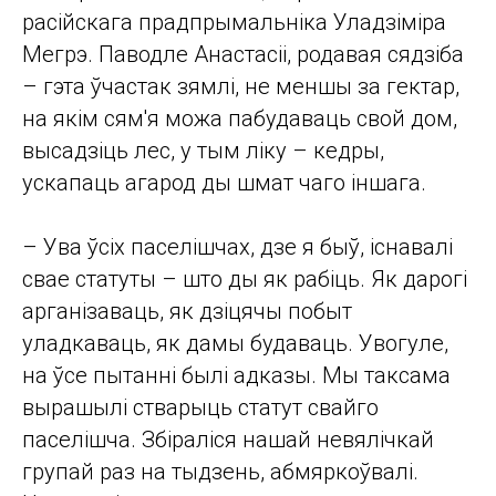
расійскага прадпрымальніка Уладзіміра
Мегрэ. Паводле Анастасіі, родавая сядзіба
– гэта ўчастак зямлі, не меншы за гектар,
на якім сям'я можа пабудаваць свой дом,
высадзіць лес, у тым ліку – кедры,
ускапаць агарод ды шмат чаго іншага.
– Ува ўсіх паселішчах, дзе я быў, існавалі
свае статуты – што ды як рабіць. Як дарогі
арганізаваць, як дзіцячы побыт
уладкаваць, як дамы будаваць. Увогуле,
на ўсе пытанні былі адказы. Мы таксама
вырашылі стварыць статут свайго
паселішча. Збіраліся нашай невялічкай
групай раз на тыдзень, абмяркоўвалі.