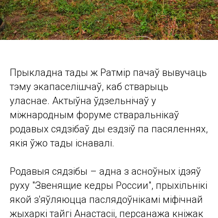
Прыкладна тады ж Ратмір пачаў вывучаць
тэму экапаселішчаў, каб стварыць
уласнае. Актыўна ўдзельнічаў у
міжнародным форуме стваральнікаў
родавых сядзібаў ды ездзіў па пасяленнях,
якія ўжо тады існавалі.
Родавыя сядзібы – адна з асноўных ідэяў
руху "Звенящие кедры России", прыхільнікі
якой з'яўляюцца паслядоўнікамі міфічнай
жыхаркі тайгі Анастасіі, персанажа кніжак