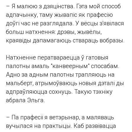
– Я малюю з дзяцінства. Гэта мой способ
адпачынку, таму жывапіс як прафесію
доўгі час не разглядала. У вёсцы з'явілася
больш натхнення: дрэвы, жывёлы,
краявіды дапамагаюць ствараць вобразы.
Натхненне ператвараецца ў гатовыя
палотны амаль "канвеерным" спосабам.
Адно за адным палотны трапляюць на
мальберт, атрымоўваюць новыя дэталі ды
адпраўляюцца сохнуць. Такую тэхніку
абрала Эльга.
– Па прафесіі я ветэрынар, а маляваць
вучылася на практыцы. Каб развівацца