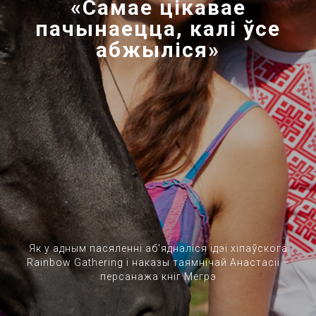
«Самае цікавае
пачынаецца, калі ўсе
абжыліся»
Як у адным пасяленні аб'ядналіся ідэі хіпаўскога
Rainbow Gathering і наказы таямнічай Анастасіі –
персанажа кніг Мегрэ